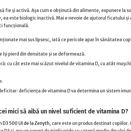
să fie și activă. Așa cum e obținută din alimente, expunere la s
ea este biologic inactivă. Mai e nevoie de ajutorul ficatului și a
ci funcțională.
ționate mai sus lipsesc, iată ce pericole apar în sănătatea copi
e își pierd din densitate și se deformează.
ră: cu cât este mai scăzut nivelul de vitamina D, cu atât mușchi
e.
eficitar: deficiența de vitamina D va determina un sistem imuni
ei mici să aibă un nivel suficient de vitamina D?
n D3 500 UI de la Zenyth
, care este un produs destinat copiilor.
 D3 și are un suport de trigliceride cu catenă medie din ulei de