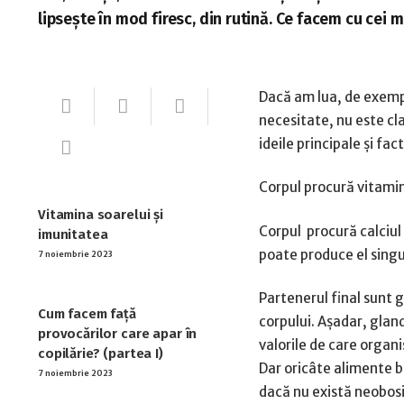
lipsește în mod firesc, din rutină. Ce facem cu cei m
Dacă am lua, de exempl
necesitate, nu este cla
ideile principale și fact
Corpul procură vitamin
Vitamina soarelui și
Corpul procură calciul 
imunitatea
poate produce el singu
7 noiembrie 2023
Partenerul final sunt 
Cum facem față
corpului. Așadar, gland
provocărilor care apar în
valorile de care organ
copilărie? (partea I)
Dar oricâte alimente bo
7 noiembrie 2023
dacă nu există neobosi