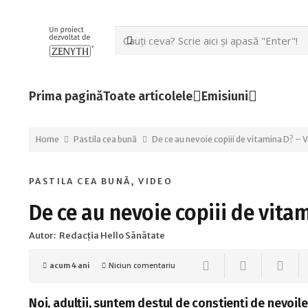
Prima pagină
Toate articolele
Emisiuni
Home
Pastila cea bună
De ce au nevoie copiii de vitamina D? –
PASTILA CEA BUNĂ
,
VIDEO
De ce au nevoie copiii de vita
Autor:
Redacția Hello Sănătate
Niciun comentariu
acum 4 ani
Noi, adulții, suntem destul de conștienți de nevoile