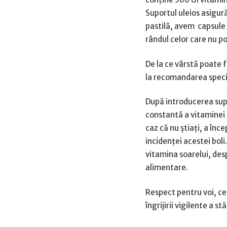
Suportul uleios asigură
pastilă, avem capsule 
rândul celor care nu po
De la ce vârstă poate f
la recomandarea specia
După introducerea supl
constantă a vitaminei D
caz că nu știați, a înc
incidenței acestei bol
vitamina soarelui, desp
alimentare.
Respect pentru voi, ce
îngrijirii vigilente a s