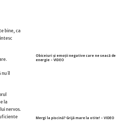
e bine, ca
mintesc
Obiceiuri și emoții negative care ne seacă de
are.
energie – VIDEO
 nu îl
orul
e la
lui nervos.
uficiente
Mergi la piscină? Grijă mare la otite! – VIDEO