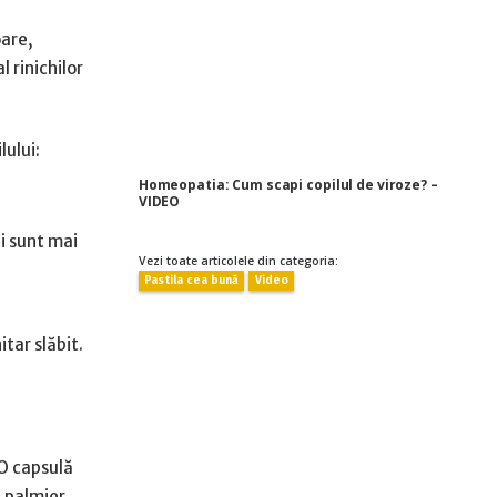
oare,
l rinichilor
lului:
Homeopatia: Cum scapi copilul de viroze? –
VIDEO
i sunt mai
Vezi toate articolele din categoria:
Pastila cea bună
Video
tar slăbit.
 O capsulă
 palmier.