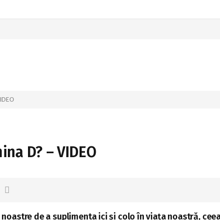
 VIDEO
mina D? – VIDEO
 noastre de a suplimenta ici și colo în viața noastră, cee