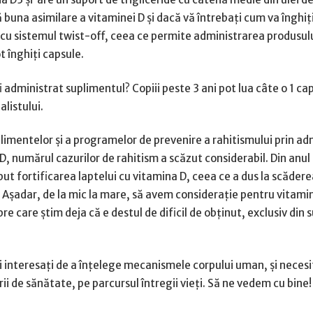
 buna asimilare a vitaminei D și dacă vă întrebați cum va înghiți
cu sistemul twist-off, ceea ce permite administrarea produsului
t înghiți capsule.
i administrat suplimentul? Copiii peste 3 ani pot lua câte o 1 ca
listului.
imentelor și a programelor de prevenire a rahitismului prin ad
, numărul cazurilor de rahitism a scăzut considerabil. Din anul 
eput fortificarea laptelui cu vitamina D, ceea ce a dus la scădere
i. Așadar, de la mic la mare, să avem considerație pentru vitami
re care știm deja că e destul de dificil de obținut, exclusiv din 
i interesați de a înțelege mecanismele corpului uman, și neces
tării de sănătate, pe parcursul întregii vieți. Să ne vedem cu bine!