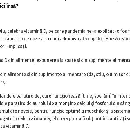
ici însă?
u, celebra vitamină D, pe care pandemia ne-a explicat-o foart
r: când și în ce doze ar trebui administrată copiilor. Hai să rea
orii implicați.
a D din alimente, expunerea la soare și din suplimente aliment
din alimente și din suplimente alimentare (da, știu, e uimitor că
r).
glandele paratiroide, care funcționează (bine, sperăm) în interi
ele paratiroide au rolul de a menține calciul și fosforul din sâng
ismul are nevoie, pentru funcția optimă a mușchilor și a sistemu
gate în calciu ai mânca, el nu va putea fi obținut în cantități s
ta vitamină D.