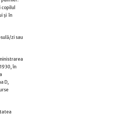
 copilul
 și în
psulă/zi sau
ministrarea
1930, în
a
na D,
surse
itatea