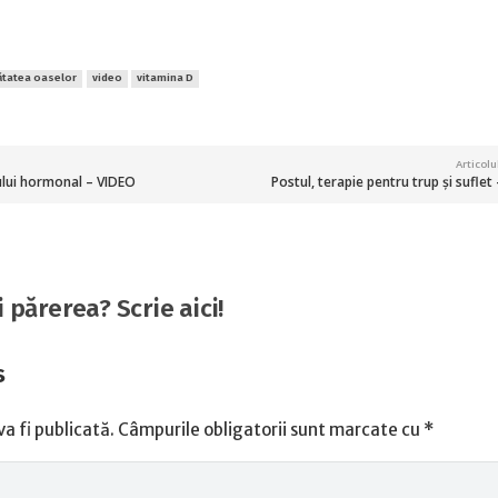
ătatea oaselor
video
vitamina D
Articol
ului hormonal – VIDEO
Postul, terapie pentru trup și suflet
i părerea? Scrie aici!
s
a fi publicată.
Câmpurile obligatorii sunt marcate cu
*