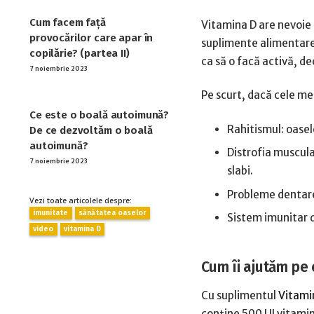
Cum facem față
Vitamina D are nevoie 
provocărilor care apar în
suplimente alimentare, 
copilărie? (partea II)
ca să o facă activă, de
7 noiembrie 2023
Pe scurt, dacă cele men
Ce este o boală autoimună?
Rahitismul: oasel
De ce dezvoltăm o boală
autoimună?
Distrofia muscula
7 noiembrie 2023
slabi.
Probleme dentar
Vezi toate articolele despre:
imunitate
sănătatea oaselor
Sistem imunitar d
video
vitamina D
Cum îi ajutăm pe c
Cu suplimentul
Vitami
conține 500 UI vitamina