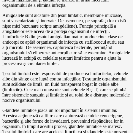
organismului de a elimina infecţia.
Amigdalele sunt alcătuite din ţesut limfatic, membrane mucoase,
sunt vascularizate şi inervate. De asemenea, pe suprafaţa lor există
nişte mici buzunare (cripte amigdaliene). Funcţia principală a
amigdalelor este aceea de a proteja organismul de infecţii.
Limfocitele B din ţesutul amigdalian matur produc cinci clase de
anticorpi ce apără organismul de infecţia cu stafilococul auriu sau
alţi microbi. De asemenea, capturează bacteriile, permiţând
organismului să elibereze anticorpii care să le extermine. Amigdalele
lucrează în echipă cu celelalte ţesuturi limfatice pentru a ajuta la
procesarea şi circularea limfei.
Ţesutul limfoid este responsabil de producerea limfocitelor, celulele
albe din sânge care luptă contra infecţiilor. Ţesuturile organismului
sunt scăldate de limfă, un fluid transparent bogat în celule albe
(limfocite). Cele mai cunoscute sunt celulele B şi T, care se plimbă
între sistemele sanguin şi limfatic şi au rolul de a distruge moleculele
nocive organismului.
Glandele limfatice joacă un rol important în sistemul imunitar.
Acestea acţionează ca filtre care capturează celulele cencerigene,
bacteriile şi alte forme de invadatori, prevenind răspândirea lor în
organism. În timpul acestui proces, glandele limfatice se măresc.
Ţesutul limfoid, care are aceleaşi funcţii ca şi glandele, este prezent