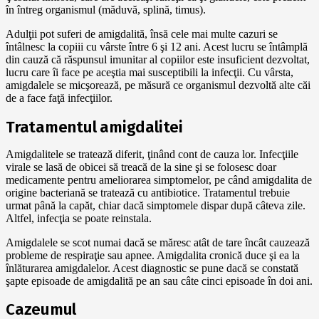
în întreg organismul (măduvă, splină, timus).
Adulţii pot suferi de amigdalită, însă cele mai multe cazuri se
întâlnesc la copiii cu vârste între 6 şi 12 ani. Acest lucru se întâmplă
din cauză că răspunsul imunitar al copiilor este insuficient dezvoltat,
lucru care îi face pe aceştia mai susceptibili la infecţii. Cu vârsta,
amigdalele se micşorează, pe măsură ce organismul dezvoltă alte căi
de a face faţă infecţiilor.
Tratamentul amigdalitei
Amigdalitele se tratează diferit, ţinând cont de cauza lor. Infecţiile
virale se lasă de obicei să treacă de la sine şi se folosesc doar
medicamente pentru ameliorarea simptomelor, pe când amigdalita de
origine bacteriană se tratează cu antibiotice. Tratamentul trebuie
urmat până la capăt, chiar dacă simptomele dispar după câteva zile.
Altfel, infecţia se poate reinstala.
Amigdalele se scot numai dacă se măresc atât de tare încât cauzează
probleme de respiraţie sau apnee. Amigdalita cronică duce şi ea la
înlăturarea amigdalelor. Acest diagnostic se pune dacă se constată
şapte episoade de amigdalită pe an sau câte cinci episoade în doi ani.
Cazeumul