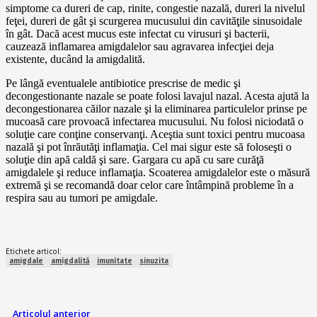
simptome ca dureri de cap, rinite, congestie nazală, dureri la nivelul
feţei, dureri de gât şi scurgerea mucusului din cavităţile sinusoidale
în gât. Dacă acest mucus este infectat cu virusuri şi bacterii,
cauzează inflamarea amigdalelor sau agravarea infecţiei deja
existente, ducând la amigdalită.
Pe lângă eventualele antibiotice prescrise de medic şi
decongestionante nazale se poate folosi lavajul nazal. Acesta ajută la
decongestionarea căilor nazale şi la eliminarea particulelor prinse pe
mucoasă care provoacă infectarea mucusului. Nu folosi niciodată o
soluţie care conţine conservanţi. Aceştia sunt toxici pentru mucoasa
nazală şi pot înrăutăţi inflamaţia. Cel mai sigur este să foloseşti o
soluţie din apă caldă şi sare. Gargara cu apă cu sare curăţă
amigdalele şi reduce inflamaţia. Scoaterea amigdalelor este o măsură
extremă şi se recomandă doar celor care întâmpină probleme în a
respira sau au tumori pe amigdale.
Etichete articol:
amigdale
amigdalită
imunitate
sinuzita
Articolul anterior