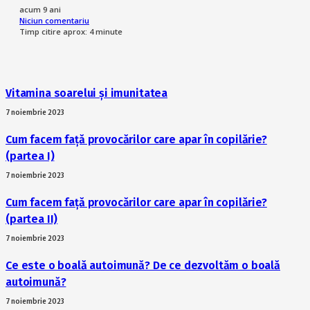
acum 9 ani
Niciun comentariu
Timp citire aprox:
4
minute
Vitamina soarelui și imunitatea
7 noiembrie 2023
Cum facem față provocărilor care apar în copilărie?
(partea I)
7 noiembrie 2023
Cum facem față provocărilor care apar în copilărie?
(partea II)
7 noiembrie 2023
Ce este o boală autoimună? De ce dezvoltăm o boală
autoimună?
7 noiembrie 2023