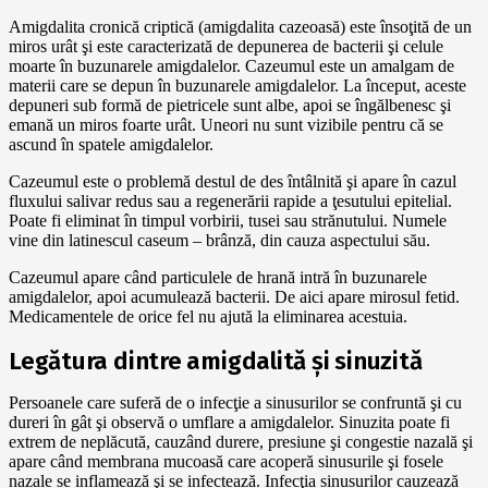
Amigdalita cronică criptică (amigdalita cazeoasă) este însoţită de un
miros urât şi este caracterizată de depunerea de bacterii şi celule
moarte în buzunarele amigdalelor. Cazeumul este un amalgam de
materii care se depun în buzunarele amigdalelor. La început, aceste
depuneri sub formă de pietricele sunt albe, apoi se îngălbenesc şi
emană un miros foarte urât. Uneori nu sunt vizibile pentru că se
ascund în spatele amigdalelor.
Cazeumul este o problemă destul de des întâlnită şi apare în cazul
fluxului salivar redus sau a regenerării rapide a ţesutului epitelial.
Poate fi eliminat în timpul vorbirii, tusei sau strănutului. Numele
vine din latinescul caseum – brânză, din cauza aspectului său.
Cazeumul apare când particulele de hrană intră în buzunarele
amigdalelor, apoi acumulează bacterii. De aici apare mirosul fetid.
Medicamentele de orice fel nu ajută la eliminarea acestuia.
Legătura dintre amigdalită şi sinuzită
Persoanele care suferă de o infecţie a sinusurilor se confruntă şi cu
dureri în gât şi observă o umflare a amigdalelor. Sinuzita poate fi
extrem de neplăcută, cauzând durere, presiune şi congestie nazală şi
apare când membrana mucoasă care acoperă sinusurile şi fosele
nazale se inflamează şi se infectează. Infecţia sinusurilor cauzează