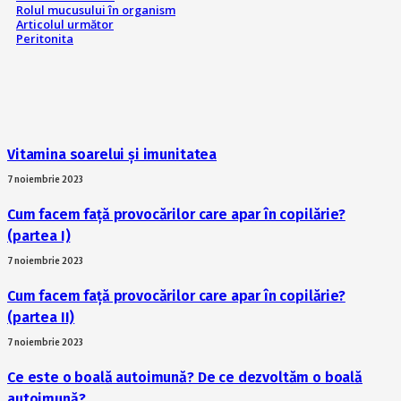
Rolul mucusului în organism
Articolul următor
Peritonita
Vitamina soarelui și imunitatea
7 noiembrie 2023
Cum facem față provocărilor care apar în copilărie?
(partea I)
7 noiembrie 2023
Cum facem față provocărilor care apar în copilărie?
(partea II)
7 noiembrie 2023
Ce este o boală autoimună? De ce dezvoltăm o boală
autoimună?