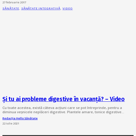
27 februarie 2017
SĂNĂTATE
,
SĂNĂTATE INTEGRATIVĂ
,
VIDEO
Și tu ai probleme digestive în vacanță? – Video
Cu toate acestea, există câteva acțiuni care se pot întreprinde, pentru a
diminua veșnicele neplăceri digestive. Plantele amare, tonice digestive…
Redacția Hello Sănătate
22 iulie 2021