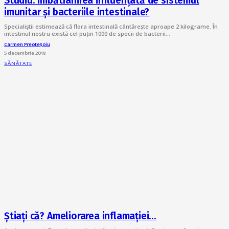
Studiu: Îmbătrânirea influențată de sistemul
imunitar și bacteriile intestinale?
Specialiştii estimează că flora intestinală cântărește aproape 2 kilograme. În
intestinul nostru există cel puțin 1000 de specii de bacterii…
Carmen Preoteșoiu
5 decembrie 2018
SĂNĂTATE
Știați că? Ameliorarea inflamației…