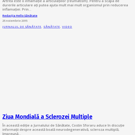
Artrita este o inflamație a articulațiilor (reumatism). Pentru a scăpa de
durerile articulare ați putea ajuta mult mai mult organismul prin reducerea
inflamației. Prin…
Redacția Hello Sănătate
25 noiembrie 2015
JURNALUL DE SĂNĂTATE
,
SĂNĂTATE
,
VIDEO
Ziua Mondială a Sclerozei Multiple
În această ediție a Jurnalului de Sănătate, Costin Sforaru aduce în discuție
informații despre această boală neurodegenerativă, scleroza multiplă,
împreună…