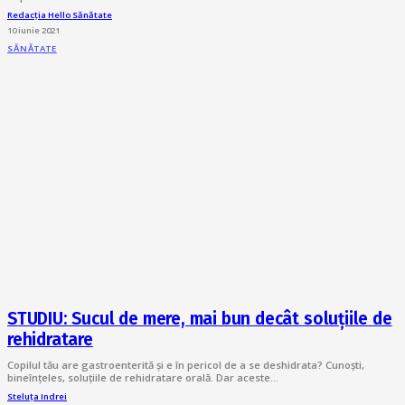
Redacția Hello Sănătate
10 iunie 2021
SĂNĂTATE
STUDIU: Sucul de mere, mai bun decât soluțiile de
rehidratare
Copilul tău are gastroenterită și e în pericol de a se deshidrata? Cunoști,
bineînțeles, soluțiile de rehidratare orală. Dar aceste…
Steluța Indrei