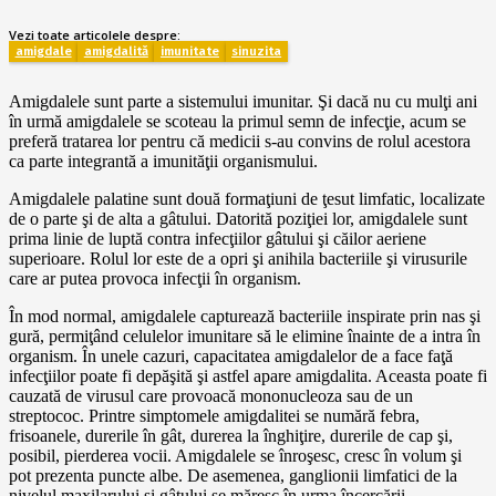
Vezi toate articolele despre:
amigdale
amigdalită
imunitate
sinuzita
Amigdalele sunt parte a sistemului imunitar. Şi dacă nu cu mulţi ani
în urmă amigdalele se scoteau la primul semn de infecţie, acum se
preferă tratarea lor pentru că medicii s-au convins de rolul acestora
ca parte integrantă a imunităţii organismului.
Amigdalele palatine sunt două formaţiuni de ţesut limfatic, localizate
de o parte şi de alta a gâtului. Datorită poziţiei lor, amigdalele sunt
prima linie de luptă contra infecţiilor gâtului şi căilor aeriene
superioare. Rolul lor este de a opri şi anihila bacteriile şi virusurile
care ar putea provoca infecţii în organism.
În mod normal, amigdalele capturează bacteriile inspirate prin nas şi
gură, permiţând celulelor imunitare să le elimine înainte de a intra în
organism. În unele cazuri, capacitatea amigdalelor de a face faţă
infecţiilor poate fi depăşită şi astfel apare amigdalita. Aceasta poate fi
cauzată de virusul care provoacă mononucleoza sau de un
streptococ. Printre simptomele amigdalitei se numără febra,
frisoanele, durerile în gât, durerea la înghiţire, durerile de cap şi,
posibil, pierderea vocii. Amigdalele se înroşesc, cresc în volum şi
pot prezenta puncte albe. De asemenea, ganglionii limfatici de la
nivelul maxilarului şi gâtului se măresc în urma încercării