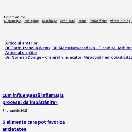
Etichete articol:
alimentație
antiaging
bătrânețe
ereditate
hrană
îmbătrânire
vârstă biologi
Articolul anterior
Dr. Farm. Izabella Wentz, Dr. Marta Nowosadzka – Tiroidita Hashim
Articolul următor
Dr. Norman Doidge – Creierul vindecător. Miracolul neuroplasticităț
Cum influențează inflamația
procesul de îmbătrânire?
7 noiembrie 2023
6 alimente care pot favoriza
anxietatea