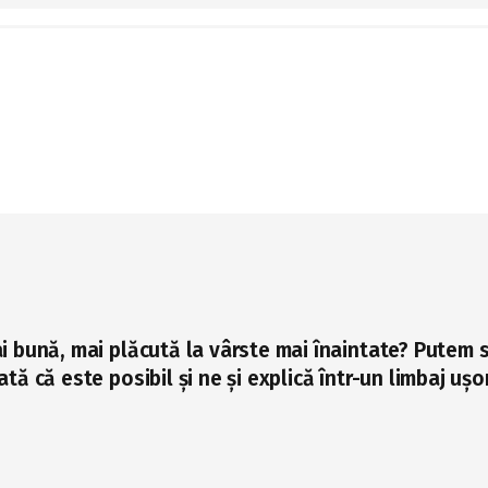
im mult și bine!
i bună, mai plăcută la vârste mai înaintate? Putem s
ă că este posibil și ne și explică într-un limbaj ușo