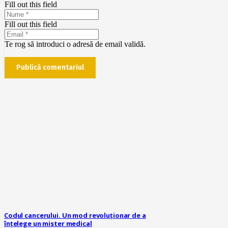
Fill out this field
Fill out this field
Te rog să introduci o adresă de email validă.
Publică comentariul
Codul cancerului. Un mod revoluționar de a
înțelege un mister medical