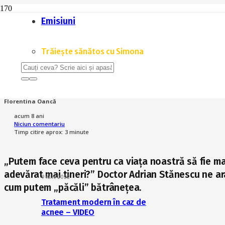
Emisiuni
Home
Recenzii
Dr. Adrian Stănescu: Hai să trăim mult și bine!
Trăiește sănătos cu Simona
RECENZII
Dr. Adrian Stănescu: Hai să tră
Autor:
Florentina Oancă
acum 8 ani
Niciun comentariu
Timp citire aprox:
3
minute
„Putem face ceva pentru ca viața noastră să fie ma
adevărat mai tineri?” Doctor Adrian Stănescu ne arat
9 iulie 2022
cum putem „păcăli” bătrânețea.
Tratament modern în caz de
acnee – VIDEO