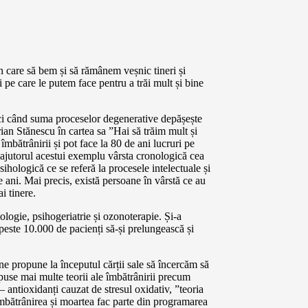
in care să bem și să rămânem veșnic tineri și
ri pe care le putem face pentru a trăi mult și bine
unci când suma proceselor degenerative depășește
an Stănescu în cartea sa ”Hai să trăim mult și
mbătrânirii și pot face la 80 de ani lucruri pe
u ajutorul acestui exemplu vârsta cronologică cea
sihologică ce se referă la procesele intelectuale și
 ani. Mai precis, există persoane în vârstă ce au
i tinere.
ologie, psihogeriatrie și ozonoterapie. Și-a
d peste 10.000 de pacienți să-și prelungească și
e propune la începutul cărții sale să încercăm să
xpuse mai multe teorii ale îmbătrânirii precum
– antioxidanți cauzat de stresul oxidativ, ”teoria
mbătrânirea și moartea fac parte din programarea