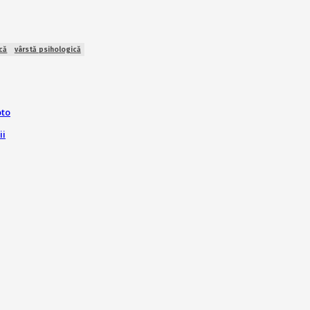
că
vârstă psihologică
oto
ii