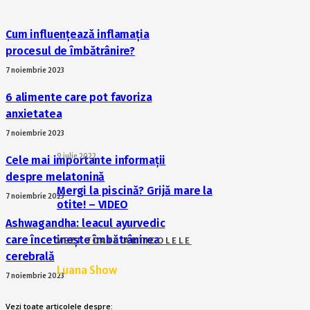
Cum influențează inflamația
procesul de îmbătrânire?
7 noiembrie 2023
6 alimente care pot favoriza
anxietatea
7 noiembrie 2023
9 iulie 2022
Cele mai importante informații
despre melatonină
Mergi la piscină? Grijă mare la
7 noiembrie 2023
otite! – VIDEO
Ashwagandha: leacul ayurvedic
care încetinește îmbătrânirea
VEZI TOATE ARTICOLELE
cerebrală
Luana Show
7 noiembrie 2023
Vezi toate articolele despre: