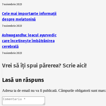
7 noiembrie 2023
Cele mai importante informații
despre melatonină
7 noiembrie 2023
Ashwagandha: leacul ayurvedic
care încetinește îmbătrânirea
cerebrală
7 noiembrie 2023
Vrei să îți spui părerea? Scrie aici!
Lasă un răspuns
Adresa ta de email nu va fi publicată.
Câmpurile obligatorii sunt mar