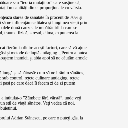
mătoare sau ”teoria mutațiilor” care susține că,
ții în cantități direct proporționale cu vârsta.
uențează starea de sănătate în procent de 70% și
să ne influențăm calitatea și lungimea vieții prin
palele două cauze ale îmbătrânirii la care se
ul, trauma fizică, stresul, clima, expunerea la
at fiecăruia dintre acești factori, care să vă ajute
i găsi și metode de luptă antiaging. „Pentru a putea
unoaștem inamicii și abia apoi să ne căutăm armele
ață lungă și sănătoasă: cum să ne hrănim sănătos,
 sub control, rețete culinare antiaging, rețete
ici pași pe care dacă îi facem zi de zi putem
a intitulat-o ”Zâmbete fără vârstă”, unde veți
un stil de viață sănătos. Veți vedea că noi,
buletinul.
orului Adrian Stănescu, pe care o puteți găsi la