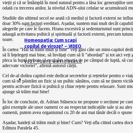
vieții și că se întâmplă în mod natural pentru a lăsa loc generațiilor ur
odată cu trecerea anilor, la nivelul ADN-ului celular se acumulează muta
Studiile din ultimul secol ne arată că mediul și factorii externi ne infl
doar 30% sunt factori ereditari. Așadar, suntem mai mult decât capabili 
9 iulie 2022
alegerile pe care le facem. Hrana excesivă și sedentarismul sunt princi
adaugă activitatea psihică și spirituală și factorii externi, precum tutun
soare.
Homeopatia: Cum scapi
copilul de viroze? – VIDEO
În cartea ”Hai să trăim mult și bine” veți găsi câte un mini-capitol dedic
să îi înțelegeți mai bine, să învățați cum să îi ”abordați” și tot aici veț
pleca la luptă trebuie să evaluăm situația de pe câmpul de luptă, să c
VEZI TOATE ARTICOLELE
adecvate victoriei”, afirmă autorul cărții.
Cel de-al doilea capitol este dedicat secretelor și rețetelor pentru o vi
cum să ne păstrăm un fizic și un psihic sănătos, cum să ne ținem viciile
pentru activare fizică si psihică și chiar rețete pentru relaxare. Sunt m
ajunge să trăim mai bine!
În loc de concluzie, dr. Adrian Stănescu ne propune o secțiune pe care 
găsi exemple ale unor oameni ce au respectat indicațiile sale și au ales 
oamenii, putem avea organismul cu 20 de ani mai tânăr decât o spune 
Așadar, haideți să trăim mult și bine! Cum? Veți afla citind cartea doct
Editura Paralela 45.