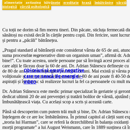
alimentație
antiaging
bătrânețe
ereditate
hrană
îmbătrânire
vârstă
biologică
vârstă psihologică
Cu toții ne dorim să fim mereu tineri. Din păcate, sticluța fermecată d
sănătoși nu există decât în cărțile pentru copii. Din fericire, sunt lucru
și pentru a „păcăli” bătrânețea.
„Pragul standard al bătrâneții este considerat vârsta de 65 de ani, at
suma proceselor regenerative dintr-un organism uman”, afirmă dr. Adri
9 iulie 2022
bine!”. Cu toate acestea, unele persoane par să învingă acest proces al î
care alții le făceau doar la 60 de ani. Dr. Adrian Stănescu definește c
Obiceiuri și emoții negative
de 80 de ani și vârsta biologică cea de 60 de ani. Mai există și vârsta p
care ne seacă de energie –
voliționale și care pentru unele persoane de 80 de ani poate fi 40-50 de
aspirații și își doresc să realizeze lucruri la fel ca persoanele cu mult ma
VIDEO
Dr. Adrian Stănescu este medic primar specializat în geriatrie și geront
dedicat ultimii 20 de ani prevenției și tratării bolilor de vârstă, ajutân
îmbunătățească viața. Cu același scop a scris și această carte.
Până să descoperim cum putem trăi mult și bine, Dr. Adrian Stănescu n
înțelegem de ce are loc îmbătrânirea. În primul capitol al cărții sunt e
„teoria lui Harman”, care se referă la dezechilibrul în balanța oxidanți 
morții programate” a lui August Weismann, care în 1889 susținea că î