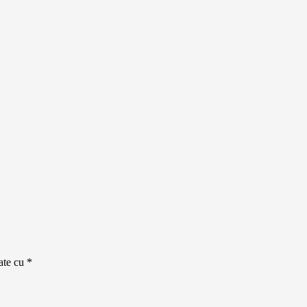
cate cu
*