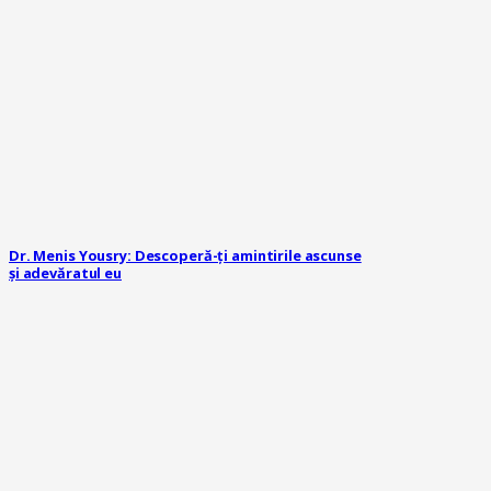
Dr. Menis Yousry: Descoperă-ți amintirile ascunse
și adevăratul eu