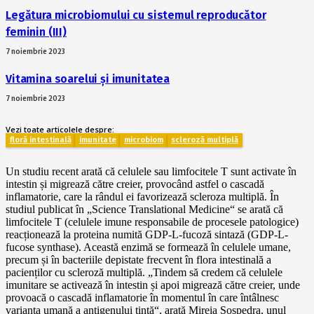
Legătura microbiomului cu sistemul reproducător
feminin (III)
7 noiembrie 2023
Vitamina soarelui și imunitatea
7 noiembrie 2023
Vezi toate articolele despre:
floră intestinală
imunitate
microbiom
scleroză multiplă
Un studiu recent arată că celulele sau limfocitele T sunt activate în
intestin și migrează către creier, provocând astfel o cascadă
inflamatorie, care la rândul ei favorizează scleroza multiplă. În
studiul publicat în „Science Translational Medicine“ se arată că
limfocitele T (celulele imune responsabile de procesele patologice)
reacționează la proteina numită GDP-L-fucoză sintază (GDP-L-
fucose synthase). Această enzimă se formează în celulele umane,
precum și în bacteriile depistate frecvent în flora intestinală a
pacienților cu scleroză multiplă. „Tindem să credem că celulele
imunitare se activează în intestin și apoi migrează către creier, unde
provoacă o cascadă inflamatorie în momentul în care întâlnesc
varianta umană a antigenului țintă“, arată Mireia Sospedra, unul