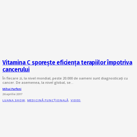
Vitamina C sporește eficiența terapiilor împotriva
cancerului
În fiecare zi, la nivel mondial, peste 20.000 de oameni sunt diagnosticați cu
cancer. De asemenea, la nivel global, se…
Mihai Parfeni
26 aprilie 2017
LUANA SHOW
,
MEDICINĂ FUNCȚIONALĂ
,
VIDEO