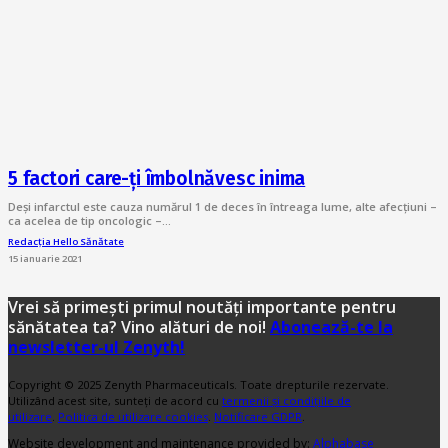
5 factori care-ți îmbolnăvesc inima
Deși infarctul este cauza numărul 1 de deces în întreaga lume, alte afecțiuni –
ca acelea de tip oncologic –…
Redacția Hello Sănătate
15 ianuarie 2021
Vrei să primești primul noutăți importante pentru
sănătatea ta? Vino alături de noi!
Abonează-te la
newsletter-ul Zenyth!
Copyright © 2025 Zenyth Pharmaceuticals. Toate drepturile rezervate.
Utilizând acest site, sunteți de acord cu
termenii și condițiile de
utilizare
.
Politica de utilizare cookies
.
Notificare GDPR
.
Website development and maintenance provided by:
Alphabase