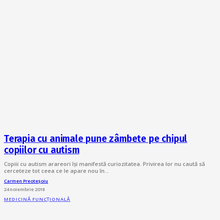
Terapia cu animale pune zâmbete pe chipul
copiilor cu autism
Copiii cu autism arareori își manifestă curiozitatea. Privirea lor nu caută să
cerceteze tot ceea ce le apare nou în…
Carmen Preoteșoiu
24 noiembrie 2018
MEDICINĂ FUNCȚIONALĂ