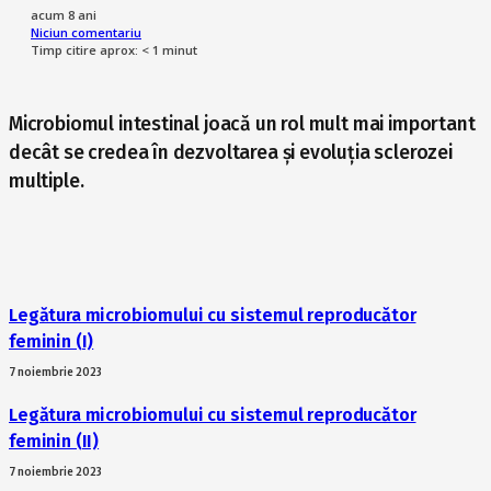
acum 8 ani
Niciun comentariu
Timp citire aprox:
< 1
minut
Microbiomul intestinal joacă un rol mult mai important
decât se credea în dezvoltarea și evoluția sclerozei
multiple.
Legătura microbiomului cu sistemul reproducător
feminin (I)
7 noiembrie 2023
Legătura microbiomului cu sistemul reproducător
feminin (II)
7 noiembrie 2023