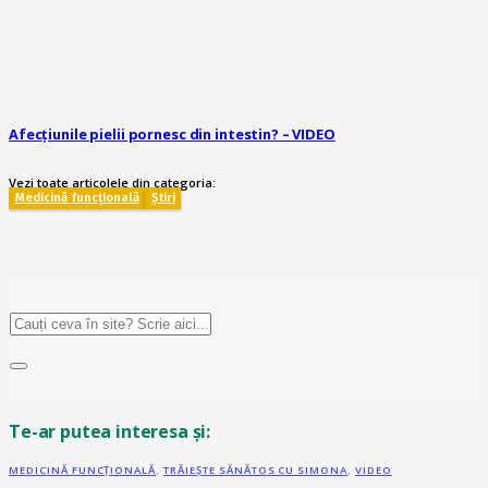
Afecțiunile pielii pornesc din intestin? – VIDEO
Vezi toate articolele din categoria:
Medicină funcțională
Știri
Te-ar putea interesa și:
MEDICINĂ FUNCȚIONALĂ
,
TRĂIEȘTE SĂNĂTOS CU SIMONA
,
VIDEO