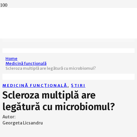
Home
Medicină funcțională
Scleroza multiplă are legătură cu microbiomul?
MEDICINĂ FUNCȚIONALĂ
,
ȘTIRI
Scleroza multiplă are
legătură cu microbiomul?
Autor:
Georgeta Licsandru