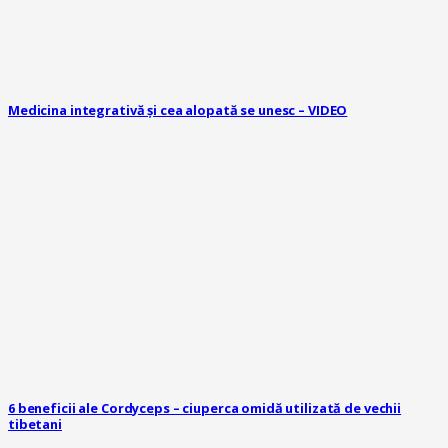
Medicina integrativă și cea alopată se unesc – VIDEO
6 beneficii ale Cordyceps – ciuperca omidă utilizată de vechii
tibetani