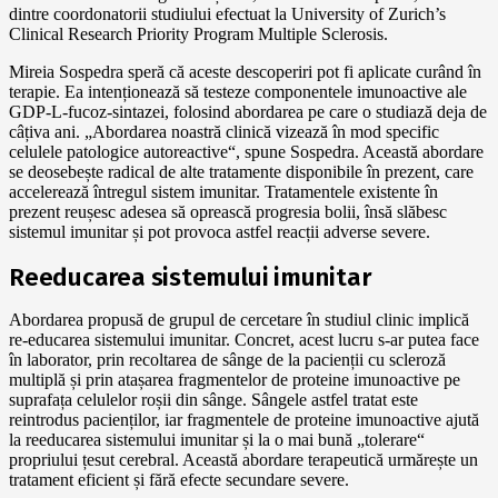
dintre coordonatorii studiului efectuat la University of Zurich’s
Clinical Research Priority Program Multiple Sclerosis.
Mireia Sospedra speră că aceste descoperiri pot fi aplicate curând în
terapie. Ea intenționează să testeze componentele imunoactive ale
GDP-L-fucoz-sintazei, folosind abordarea pe care o studiază deja de
câțiva ani. „Abordarea noastră clinică vizează în mod specific
celulele patologice autoreactive“, spune Sospedra. Această abordare
se deosebește radical de alte tratamente disponibile în prezent, care
accelerează întregul sistem imunitar. Tratamentele existente în
prezent reușesc adesea să oprească progresia bolii, însă slăbesc
sistemul imunitar și pot provoca astfel reacții adverse severe.
Reeducarea sistemului imunitar
Abordarea propusă de grupul de cercetare în studiul clinic implică
re-educarea sistemului imunitar. Concret, acest lucru s-ar putea face
în laborator, prin recoltarea de sânge de la pacienții cu scleroză
multiplă și prin atașarea fragmentelor de proteine imunoactive pe
suprafața celulelor roșii din sânge. Sângele astfel tratat este
reintrodus pacienților, iar fragmentele de proteine imunoactive ajută
la reeducarea sistemului imunitar și la o mai bună „tolerare“
propriului țesut cerebral. Această abordare terapeutică urmărește un
tratament eficient și fără efecte secundare severe.