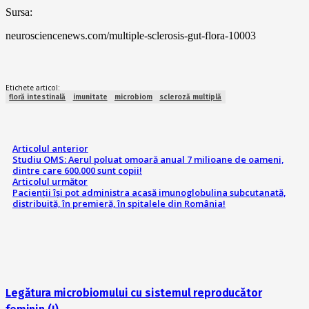
Sursa:
neurosciencenews.com/multiple-sclerosis-gut-flora-10003
Etichete articol:
floră intestinală
imunitate
microbiom
scleroză multiplă
Articolul anterior
Studiu OMS: Aerul poluat omoară anual 7 milioane de oameni,
dintre care 600.000 sunt copii!
Articolul următor
Pacienții își pot administra acasă imunoglobulina subcutanată,
distribuită, în premieră, în spitalele din România!
Legătura microbiomului cu sistemul reproducător