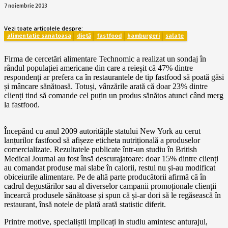
7 noiembrie 2023
Vezi toate articolele despre:
alimentatie sanatoasa
dietă
fastfood
hamburgeri
salate
Firma de cercetări alimentare Technomic a realizat un sondaj în
rândul populației americane din care a reieșit că 47% dintre
respondenți ar prefera ca în restaurantele de tip fastfood să poată găsi
și mâncare sănătoasă. Totuși, vânzările arată că doar 23% dintre
clienți tind să comande cel puțin un produs sănătos atunci când merg
la fastfood.
Începând cu anul 2009 autoritățile statului New York au cerut
lanțurilor fastfood să afișeze eticheta nutrițională a produselor
comercializate. Rezultatele publicate într-un studiu în British
Medical Journal au fost însă descurajatoare: doar 15% dintre clienți
au comandat produse mai slabe în calorii, restul nu și-au modificat
obiceiurile alimentare. Pe de altă parte producătorii afirmă că în
cadrul degustărilor sau al diverselor campanii promoționale clienții
încearcă produsele sănătoase și spun că și-ar dori să le regăsească în
restaurant, însă notele de plată arată statistic diferit.
Printre motive, specialiștii implicați in studiu amintesc anturajul,