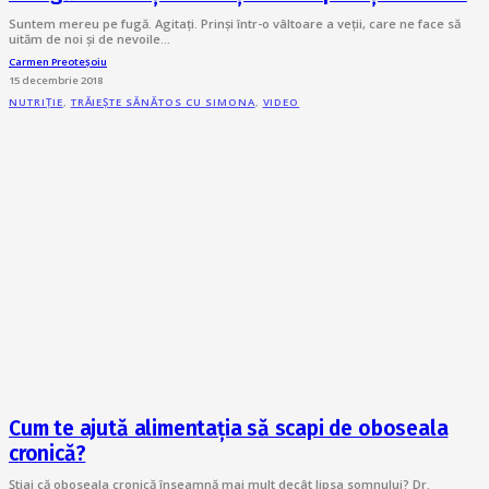
Suntem mereu pe fugă. Agitați. Prinși într-o vâltoare a veții, care ne face să
uităm de noi și de nevoile…
Carmen Preoteșoiu
15 decembrie 2018
NUTRIȚIE
,
TRĂIEȘTE SĂNĂTOS CU SIMONA
,
VIDEO
Cum te ajută alimentația să scapi de oboseala
cronică?
Știai că oboseala cronică înseamnă mai mult decât lipsa somnului? Dr.