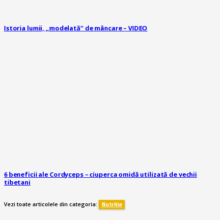
Istoria lumii, „modelată” de mâncare – VIDEO
6 beneficii ale Cordyceps – ciuperca omidă utilizată de vechii
tibetani
Vezi toate articolele din categoria:
Nutriție