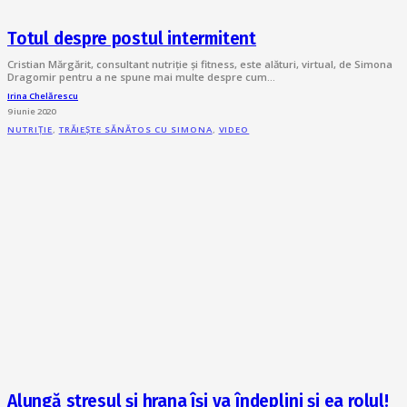
Totul despre postul intermitent
Cristian Mărgărit, consultant nutriție și fitness, este alături, virtual, de Simona
Dragomir pentru a ne spune mai multe despre cum…
Irina Chelărescu
9 iunie 2020
NUTRIȚIE
,
TRĂIEȘTE SĂNĂTOS CU SIMONA
,
VIDEO
Alungă stresul și hrana își va îndeplini și ea rolul!