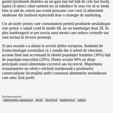
gustul (produsele dietetice au un gust mai fad față de cele fast food),
faptul că atunci când oamenii ies să mănânce în oraș vor să se simtă
bine și uită de calorii sau există persoane care cred că alimentele
sănătoase din fastfood reprezintă doar o strategie de marketing.
Un alt motiv pentru care consumatorii preferă produsele nesănătoase
este prețul: o salată costă în medie 6$, iar un hamburger doar 2$. În
plus hamburgerii se pot asocia unui meniu care reduce costurile sau
sunt incluși în diverse promoții.
Și țara noastră s-a aliniat la nivelul țărilor europene, Institutul de
Endocrinologie avertizând că 1 român din 4 suferă de obezitate,
aceasta fiind mai accentuată în rândul populației feminine (30%) față
de populația masculină (20%). Dintre aceștia 90% au drept
principală cauză alimentația excesivă sau incorectă. Majoritatea
restaurantelor nu oferă o etichetă nutrițională a produselor
comercializate încurajând astfel consumul alimentelor nesănătoase
care aduc însă profit.
Etichete articol:
alimentatie sanatoasa
dietă
fastfood
hamburgeri
salate