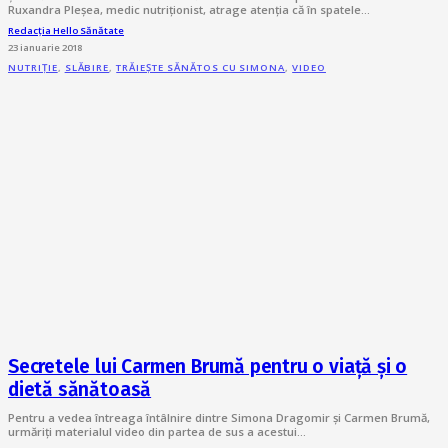
Ruxandra Pleșea, medic nutriționist, atrage atenția că în spatele…
Redacția Hello Sănătate
23 ianuarie 2018
NUTRIȚIE
,
SLĂBIRE
,
TRĂIEȘTE SĂNĂTOS CU SIMONA
,
VIDEO
Secretele lui Carmen Brumă pentru o viață și o
dietă sănătoasă
Pentru a vedea întreaga întâlnire dintre Simona Dragomir și Carmen Brumă,
urmăriți materialul video din partea de sus a acestui…