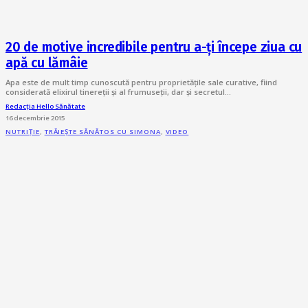
20 de motive incredibile pentru a-ți începe ziua cu
apă cu lămâie
Apa este de mult timp cunoscută pentru proprietățile sale curative, fiind
considerată elixirul tinereții și al frumuseții, dar și secretul…
Redacția Hello Sănătate
16 decembrie 2015
NUTRIȚIE
,
TRĂIEȘTE SĂNĂTOS CU SIMONA
,
VIDEO