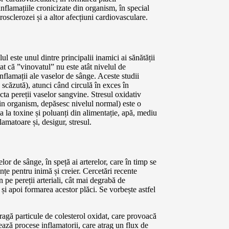
inflamațiile cronicizate din organism, în special
rosclerozei și a altor afecțiuni cardiovasculare.
l este unul dintre principalii inamici ai sănătății
tat că ”vinovatul” nu este atât nivelul de
inflamații ale vaselor de sânge. Aceste studii
 scăzută), atunci când circulă în exces în
cta pereții vaselor sangvine. Stresul oxidativ
i din organism, depăsesc nivelul normal) este o
 la toxine și poluanți din alimentație, apă, mediu
lamatoare și, desigur, stresul.
or de sânge, în speță ai arterelor, care în timp se
nțe pentru inimă și creier. Cercetări recente
 pe pereții arteriali, cât mai degrabă de
i și apoi formarea acestor plăci. Se vorbește astfel
ă atragă particule de colesterol oxidat, care provoacă
șează procese inflamatorii, care atrag un flux de