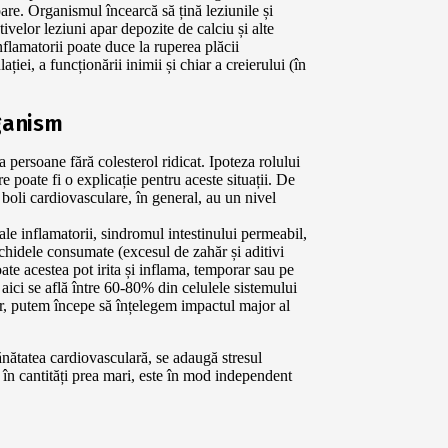
oare. Organismul încearcă să țină leziunile și
tivelor leziuni apar depozite de calciu și alte
flamatorii poate duce la ruperea plăcii
iei, a funcționării inimii și chiar a creierului (în
rganism
persoane fără colesterol ridicat. Ipoteza rolului
e poate fi o explicație pentru aceste situații. De
oli cardiovasculare, în general, au un nivel
inale inflamatorii, sindromul intestinului permeabil,
ichidele consumate (excesul de zahăr și aditivi
te acestea pot irita și inflama, temporar sau pe
 aici se află între 60-80% din celulele sistemului
ar, putem începe să înțelegem impactul major al
sănătatea cardiovasculară, se adaugă stresul
 în cantități prea mari, este în mod independent