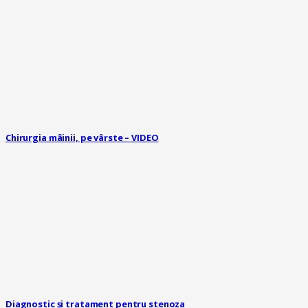
Chirurgia mâinii, pe vârste – VIDEO
Diagnostic și tratament pentru stenoza