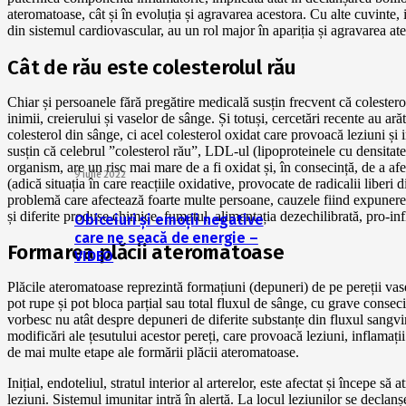
ateromatoase, cât și în evoluția și agravarea acestora. Cu alte cuvinte, 
din sistemul cardiovascular, au un rol major în apariția și agravarea ate
Cât de rău este colesterolul rău
Chiar și persoanele fără pregătire medicală susțin frecvent că colesterolu
inimii, creierului și vaselor de sânge. Și totuși, cercetări recente au ară
colesterol din sânge, ci acel colesterol oxidat care provoacă leziuni și 
susțin că celebrul ”colesterol rău”, LDL-ul (lipoproteinele cu densitate
organism, are un risc mai mare de a fi oxidat și, în consecință, de a afe
9 iulie 2022
(adică situația în care reacțiile oxidative, provocate de radicalii liber
problemă care afectează foarte multe persoane, cauzele fiind expunerea
și diferite produse chimice, fumatul, alimentația dezechilibrată, pro-inf
Obiceiuri și emoții negative
care ne seacă de energie –
Formarea plăcii ateromatoase
VIDEO
Plăcile ateromatoase reprezintă formațiuni (depuneri) de pe pereții vasel
pot rupe și pot bloca parțial sau total fluxul de sânge, cu grave conseci
vorbesc nu atât despre depuneri de diferite substanțe din fluxul sangvin
modificări ale țesutului acestor pereți, care provoacă leziuni, inflamați
de mai multe etape ale formării plăcii ateromatoase.
Inițial, endoteliul, stratul interior al arterelor, este afectat și începe s
leziuni. Sistemul imunitar intră în alertă. La locul leziunilor se declan