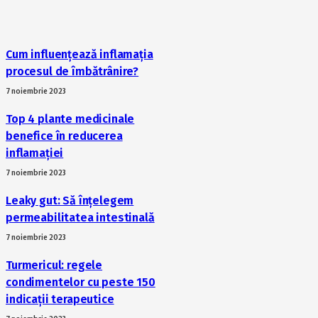
Cum influențează inflamația
procesul de îmbătrânire?
7 noiembrie 2023
Top 4 plante medicinale
benefice în reducerea
inflamației
7 noiembrie 2023
Leaky gut: Să înțelegem
permeabilitatea intestinală
7 noiembrie 2023
Turmericul: regele
condimentelor cu peste 150
indicații terapeutice