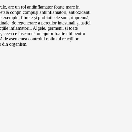
ale, are un rol antiinflamator foarte mare în
etală conțin compuși antiinflamatori, antioxidanți
re exemplu, fibrele și probioticele sunt, împreună,
nale, de regenerare a pereților intestinali și astfel
țiile inflamatorii. Algele, germenii și toate
e, ceea ce înseamnă un ajutor foarte util pentru
ază de asemenea controlul optim al reacțiilor
e din organism.