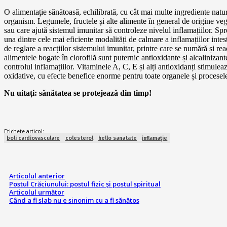
O alimentație sănătoasă, echilibrată, cu cât mai multe ingrediente natur
organism. Legumele, fructele și alte alimente în general de origine veg
sau care ajută sistemul imunitar să controleze nivelul inflamațiilor. Sp
una dintre cele mai eficiente modalități de calmare a inflamațiilor intesti
de reglare a reacțiilor sistemului imunitar, printre care se numără și reac
alimentele bogate în clorofilă sunt puternic antioxidante și alcalinizant
controlul inflamațiilor. Vitaminele A, C, E și alți antioxidanți stimule
oxidative, cu efecte benefice enorme pentru toate organele și procesel
Nu uitați: sănătatea se protejează din timp!
Etichete articol:
boli cardiovasculare
colesterol
hello sanatate
inflamație
Articolul anterior
Postul Crăciunului: postul fizic și postul spiritual
Articolul următor
Când a fi slab nu e sinonim cu a fi sănătos