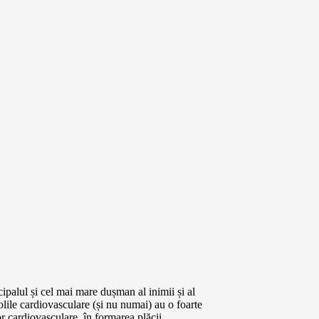
cipalul și cel mai mare dușman al inimii și al
olile cardiovasculare (și nu numai) au o foarte
r cardiovasculare, în formarea plăcii