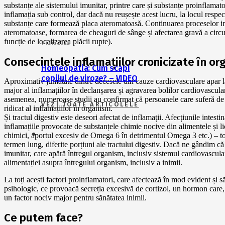
substanțe ale sistemului imunitar, printre care și substanțe proinflamat
inflamația sub control, dar dacă nu reușește acest lucru, la locul respec
substanțe care formează placa ateromatoasă. Continuarea proceselor in
ateromatoase, formarea de cheaguri de sânge și afectarea gravă a circulaț
funcție de localizarea plăcii rupte).
9 iulie 2022
Consecințele inflamațiilor cronicizate în o
Homeopatia: Cum scapi
copilul de viroze? – VIDEO
Aproximativ jumătate dintre decesele din cauze cardiovasculare apar la 
major al inflamațiilor în declanșarea și agravarea bolilor cardiovascular
asemenea, numeroase studii au confirmat că persoanele care suferă de b
VEZI TOATE ARTICOLELE
ridicat al inflamațiilor în organism.
Și tractul digestiv este deseori afectat de inflamații. Afecțiunile intest
inflamațiile provocate de substanțele chimie nocive din alimentele și l
chimici, aportul excesiv de Omega 6 în detrimentul Omega 3 etc.) – toa
termen lung, diferite porțiuni ale tractului digestiv. Dacă ne gândim că
imunitar, care apără întregul organism, inclusiv sistemul cardiovascul
alimentației asupra întregului organism, inclusiv a inimii.
La toți acești factori proinflamatori, care afectează în mod evident și 
psihologic, ce provoacă secreția excesivă de cortizol, un hormon care,
un factor nociv major pentru sănătatea inimii.
Ce putem face?