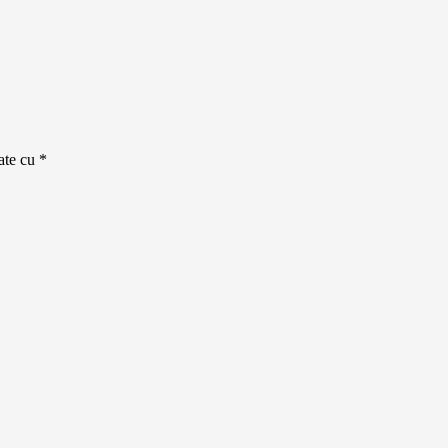
cate cu
*