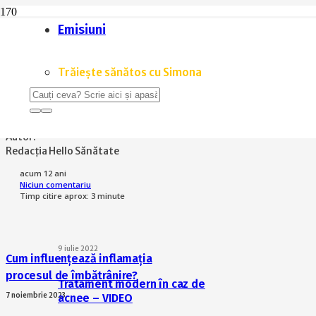
Emisiuni
Home
Sănătate
Inflamațiile, colesterolul și bolile cardiovasculare
Trăiește sănătos cu Simona
SĂNĂTATE
Inflamațiile, colesterolul și bo
Autor:
Redacția Hello Sănătate
acum 12 ani
Niciun comentariu
Timp citire aprox:
3
minute
9 iulie 2022
Cum influențează inflamația
procesul de îmbătrânire?
Tratament modern în caz de
acnee – VIDEO
7 noiembrie 2023