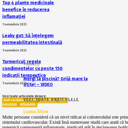
Top 4 plante medicinale
benefice în reducerea
inflamației
7 noiembrie 2023
Leaky gut: Să înțelegem
permeabilitatea intestinală
7 noiembrie 2023
Turmericul: regele
9 iulie 2022
condimentelor cu peste 150
indicații terapeutice
Mergi la piscină? Grijă mare la
7 noiembrie 2023
otite! – VIDEO
Vezi toate articolele despre:
VEZI TOATE ARTICOLELE
boli cardiovasculare
colesterol
hello
sanatate
inflamație
Luana Show
Multe persoane consideră că un nivel ridicat al colesterolului este prin
sistemului cardiovascular. Există însă numeroase studii care arată că b
puternică componentă inflamatorie, implicată atât în declanșarea bolilo