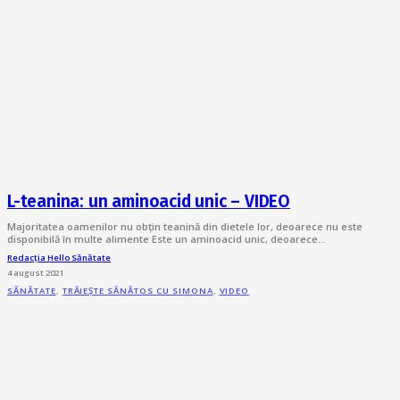
L-teanina: un aminoacid unic – VIDEO
Majoritatea oamenilor nu obțin teanină din dietele lor, deoarece nu este
disponibilă în multe alimente Este un aminoacid unic, deoarece…
Redacția Hello Sănătate
4 august 2021
SĂNĂTATE
,
TRĂIEȘTE SĂNĂTOS CU SIMONA
,
VIDEO