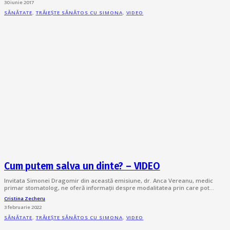
30 iunie 2017
SĂNĂTATE
,
TRĂIEȘTE SĂNĂTOS CU SIMONA
,
VIDEO
Cum putem salva un dinte? – VIDEO
Invitata Simonei Dragomir din această emisiune, dr. Anca Vereanu, medic
primar stomatolog, ne oferă informații despre modalitatea prin care pot…
Cristina Zecheru
3 februarie 2022
SĂNĂTATE
,
TRĂIEȘTE SĂNĂTOS CU SIMONA
,
VIDEO