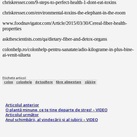
chriskresser.com/9-steps-to-perfect-health-1-dont-eat-toxins
chriskresser.com/environmental-toxins-the-elephant-in-the-room
www.foodnavigator.com/Article/2015/03/30/Cereal-fiber-health-
properties
askthescientists.com/qa/dietary-fiber-and-detox-organs
colonhelp.ro/colonhelp-pentru-sanatate/adio-kilograme-in-plus-bine-
ai-venit-silueta
Etichete articol:
colon
colonhelp
detoxifiere
fibre alimentare
slăbire
Articolul anterior
O plantă minune, ce te ține departe de stres! – VIDEO
Articolul următor
Anul schimbării, al vindecării și al iubirii – VIDEO