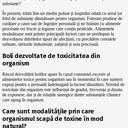
substanțe?
În prezent, trăim într-un mediu poluat și inspirăm odată cu aerul tot
felul de substanțe dăunătoare pentru organism. Folosim produse de
curățare a casei sau de îngrijire personală și ne hrănim cu alimente
procesate ori fructe și legume care conțin pesticide. Alimentele
nesănătoase sunt printre principalii factori care ne predispun la
dezvoltarea diferitelor tipuri de afecțiuni, cu precădere cerealele
rafinate, uleiurile industriale, zahărul și soia procesată.
Boli dezvoltate de toxicitatea din
organism
Riscul dezvoltării bolilor apare în cazul consumul excesiv al
alimentelor toxice pentru organism sau în momentul în care suntem
expuși pentru o perioadă îndelungată la factori dăunători. Nivelul de
toxicitate din organism este influențat de gradul, frecvența și durata
de expunere, dar și de relațiile sinergice dintre substanțele chimice
care ajung în organism.
Care sunt modalitățile prin care
organismul scapă de toxine în mod
natural?