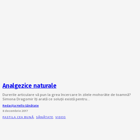
Analgezice naturale
Durerile articulare vă pun la grea încercare în zilele mohorâte de toamnă?
Simona Dragomir îți arată ce soluții există pentru…
Redacția Hello Sănătate
8 decembrie 2017
PASTILA CEA BUNĂ
,
SĂNĂTATE
,
VIDEO