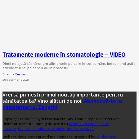
Tratamente moderne în stomatologie – VIDEO
Dinții ne ajută să mărunțim alimentele pe care le consumăm, îndeplinind astfel
adevăratul rol pe care îl au în procesul…
Cristina Zecheru
20 decembrie 2021
Vrei să primești primul noutăți importante pentru
sănătatea ta? Vino alături de noi!
Abonează-te la
newsletter-ul Zenyth!
Copyright © 2025 Zenyth Pharmaceuticals. Toate drepturile rezervate.
Utilizând acest site, sunteți de acord cu
termenii și condițiile de
utilizare
.
Politica de utilizare cookies
.
Notificare GDPR
.
Website development and maintenance provided by:
Alphabase