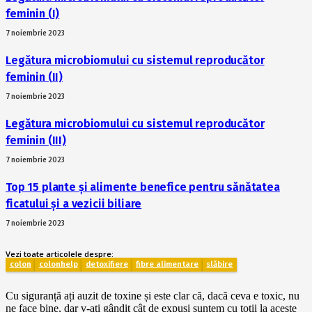
feminin (I)
7 noiembrie 2023
Legătura microbiomului cu sistemul reproducător
feminin (II)
7 noiembrie 2023
Legătura microbiomului cu sistemul reproducător
feminin (III)
7 noiembrie 2023
Top 15 plante și alimente benefice pentru sănătatea
ficatului și a vezicii biliare
7 noiembrie 2023
Vezi toate articolele despre:
colon
colonhelp
detoxifiere
fibre alimentare
slăbire
Cu siguranță ați auzit de toxine și este clar că, dacă ceva e toxic, nu
ne face bine, dar v-ați gândit cât de expuși suntem cu toții la aceste