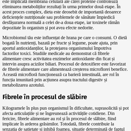
este implicată membrana celulară ale cărei proteine controlează
eliminarea metaboliților rezultați în urma primelor două etape. În
acest proces complex, dieta este deosebit de importantă deoarece
deficiențele nutriționale sau problemele de sănătate împiedică
desfășurarea normală a celei de-a doua etape, iar toxinele rămân
depozitate în organism și pot avea efecte nedorite.
Microbiomul tău este influențat de hrana pe care o consumi. O dietă
bogată în nutrienți, bazată pe fructe și legume, poate ajuta, prin
aportul antioxidanților, la protejarea organismului împotriva
factorilor toxici. Studiile medicale au demonstrat că fibrele
alimentare cresc activitatea enzimelor antioxidante din ficat și
intervin asupra acizilor biliari. Procesul de detoxifiere este favorizat
de fibrele alimentare care alimentează creșterea microflorei benefice.
Această microfloră funcționează ca barieră intestinală, are rol în
funcția imunitară prin acțiunea asupra tractului digestiv și
metabolizarea azotului.
Fibrele în procesul de slăbire
Kilogramele în plus pun organismul în dificultate, suprasolicită și pot
afecta articulațiile și ne îngreunează activitățile cotidiene. Din
fericire, fibrele alimentare au rol și în procesul de slăbire, fiind
implicate în arderea grăsimilor. Totodată, fibrele contribuie la
senzația de sațietate și inhibă foamea, situație determinată de faptul