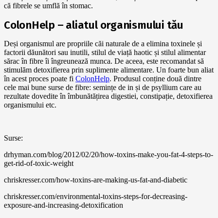
că fibrele se umflă în stomac.
ColonHelp – aliatul organismului tău
Deși organismul are propriile căi naturale de a elimina toxinele și
factorii dăunători sau inutili, stilul de viață haotic și stilul alimentar
sărac în fibre îi îngreunează munca. De aceea, este recomandat să
stimulăm detoxifierea prin suplimente alimentare. Un foarte bun aliat
în acest proces poate fi
ColonHelp
. Produsul conține două dintre
cele mai bune surse de fibre: semințe de in și de psyllium care au
rezultate dovedite în îmbunătățirea digestiei, constipație, detoxifierea
organismului etc.
Surse:
drhyman.com/blog/2012/02/20/how-toxins-make-you-fat-4-steps-to-
get-rid-of-toxic-weight
chriskresser.com/how-toxins-are-making-us-fat-and-diabetic
chriskresser.com/environmental-toxins-steps-for-decreasing-
exposure-and-increasing-detoxification