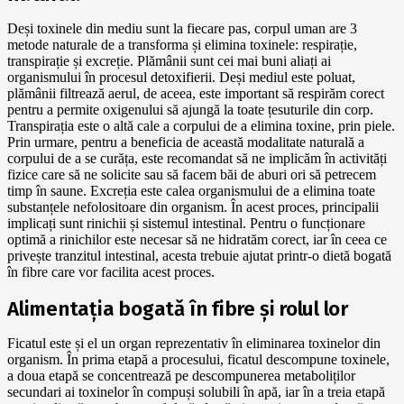
Deși toxinele din mediu sunt la fiecare pas, corpul uman are 3
metode naturale de a transforma și elimina toxinele: respirație,
transpirație și excreție. Plămânii sunt cei mai buni aliați ai
organismului în procesul detoxifierii. Deși mediul este poluat,
plămânii filtrează aerul, de aceea, este important să respirăm corect
pentru a permite oxigenului să ajungă la toate țesuturile din corp.
Transpirația este o altă cale a corpului de a elimina toxine, prin piele.
Prin urmare, pentru a beneficia de această modalitate naturală a
corpului de a se curăța, este recomandat să ne implicăm în activități
fizice care să ne solicite sau să facem băi de aburi ori să petrecem
timp în saune. Excreția este calea organismului de a elimina toate
substanțele nefolositoare din organism. În acest proces, principalii
implicați sunt rinichii și sistemul intestinal. Pentru o funcționare
optimă a rinichilor este necesar să ne hidratăm corect, iar în ceea ce
privește tranzitul intestinal, acesta trebuie ajutat printr-o dietă bogată
în fibre care vor facilita acest proces.
Alimentația bogată în fibre și rolul lor
Ficatul este și el un organ reprezentativ în eliminarea toxinelor din
organism. În prima etapă a procesului, ficatul descompune toxinele,
a doua etapă se concentrează pe descompunerea metaboliților
secundari ai toxinelor în compuși solubili în apă, iar în a treia etapă